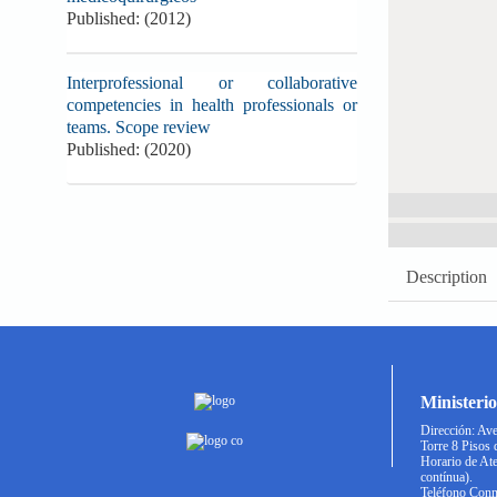
Published: (2012)
Interprofessional or collaborative
competencies in health professionals or
teams. Scope review
Published: (2020)
Description
Ministerio
Dirección: Ave
Torre 8 Pisos 
Horario de At
contínua).
Teléfono Conm