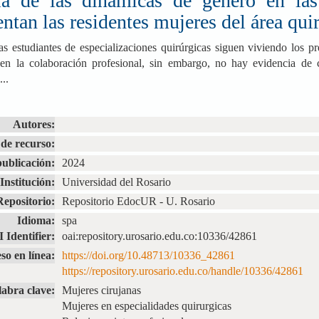
ia de las dinámicas de género en las 
ntan las residentes mujeres del área qui
s estudiantes de especializaciones quirúrgicas siguen viviendo los pr
en la colaboración profesional, sin embargo, no hay evidencia de 
...
Autores:
de recurso:
ublicación:
2024
Institución:
Universidad del Rosario
Repositorio:
Repositorio EdocUR - U. Rosario
Idioma:
spa
 Identifier:
oai:repository.urosario.edu.co:10336/42861
so en línea:
https://doi.org/10.48713/10336_42861
https://repository.urosario.edu.co/handle/10336/42861
labra clave:
Mujeres cirujanas
Mujeres en especialidades quirurgicas