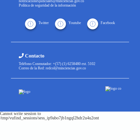
notificacionesjudiciales@minciencias.gov.co
Política de seguridad de la información
Twitter
Youtube
Facebook
Contacto
Teléfono Conmutador: +(57) (1) 6258480 ext. 5102
Correo de la Red: redcol@minciencias.gov.co
Cannot write session to
/tmp/vufind_sessions/sess_ip9abo7jb1ngql2hdr2u4u2ont