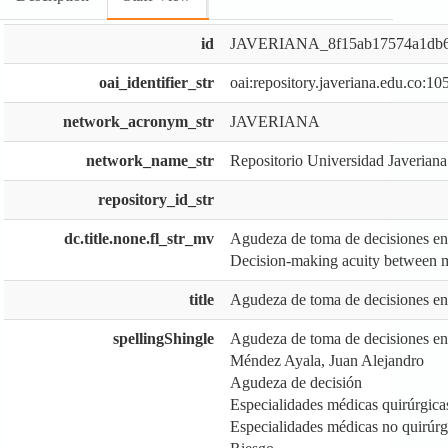
id
JAVERIANA_8f15ab17574a1db6f
oai_identifier_str
oai:repository.javeriana.edu.co:1
network_acronym_str
JAVERIANA
network_name_str
Repositorio Universidad Javeriana
repository_id_str
dc.title.none.fl_str_mv
Agudeza de toma de decisiones ent
Decision-making acuity between me
title
Agudeza de toma de decisiones ent
spellingShingle
Agudeza de toma de decisiones ent
Méndez Ayala, Juan Alejandro
Agudeza de decisión
Especialidades médicas quirúrgica
Especialidades médicas no quirúrg