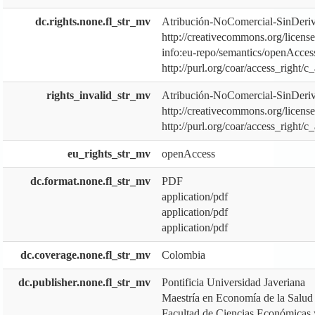
dc.rights.none.fl_str_mv
Atribución-NoComercial-SinDeriva
http://creativecommons.org/license
info:eu-repo/semantics/openAcces
http://purl.org/coar/access_right/c
rights_invalid_str_mv
Atribución-NoComercial-SinDeriva
http://creativecommons.org/license
http://purl.org/coar/access_right/c
eu_rights_str_mv
openAccess
dc.format.none.fl_str_mv
PDF
application/pdf
application/pdf
application/pdf
dc.coverage.none.fl_str_mv
Colombia
dc.publisher.none.fl_str_mv
Pontificia Universidad Javeriana
Maestría en Economía de la Salud
Facultad de Ciencias Económicas 