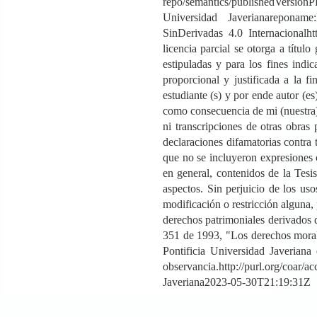
repo/semantics/publishedVersionPD
Universidad Javerianareponame:R
SinDerivadas 4.0 Internacionalht
licencia parcial se otorga a títu
estipuladas y para los fines indi
proporcional y justificada a la 
estudiante (s) y por ende autor (es
como consecuencia de mi (nuestra) c
ni transcripciones de otras obras
declaraciones difamatorias contra
que no se incluyeron expresiones c
en general, contenidos de la Tesi
aspectos. Sin perjuicio de los us
modificación o restricción alguna,
derechos patrimoniales derivados 
351 de 1993, "Los derechos morales
Pontificia Universidad Javeri
observancia.http://purl.org/coa
Javeriana2023-05-30T21:19:31Z