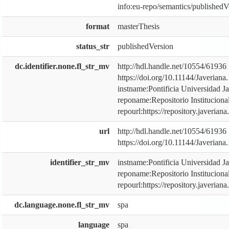
info:eu-repo/semantics/publishedV
format
masterThesis
status_str
publishedVersion
dc.identifier.none.fl_str_mv
http://hdl.handle.net/10554/61936
https://doi.org/10.11144/Javerian
instname:Pontificia Universidad J
reponame:Repositorio Institucional
repourl:https://repository.javeriana
url
http://hdl.handle.net/10554/61936
https://doi.org/10.11144/Javerian
identifier_str_mv
instname:Pontificia Universidad J
reponame:Repositorio Institucional
repourl:https://repository.javeriana
dc.language.none.fl_str_mv
spa
language
spa