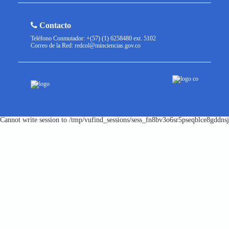
Contacto
Teléfono Conmutador: +(57) (1) 6258480 ext. 5102
Correo de la Red: redcol@minciencias.gov.co
Cannot write session to /tmp/vufind_sessions/sess_fn8bv3o6sr5pseqblce8gddnsj