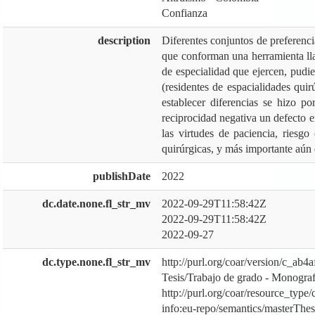
Confianza
description
Diferentes conjuntos de preferenci
que conforman una herramienta lla
de especialidad que ejercen, pudie
(residentes de espacialidades quir
establecer diferencias se hizo po
reciprocidad negativa un defecto en
las virtudes de paciencia, riesgo
quirúrgicas, y más importante aún 
publishDate
2022
dc.date.none.fl_str_mv
2022-09-29T11:58:42Z
2022-09-29T11:58:42Z
2022-09-27
dc.type.none.fl_str_mv
http://purl.org/coar/version/c_ab
Tesis/Trabajo de grado - Monograf
http://purl.org/coar/resource_type
info:eu-repo/semantics/masterThes