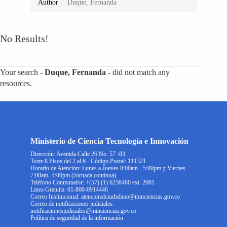
Author
Duque, Fernanda
No Results!
Your search -
Duque, Fernanda
- did not match any
resources.
Ministerio de Ciencia Tecnología e Innovación
Dirección: Avenida Calle 26 No. 57 -83
Torre 8 Pisos del 2 al 6 - Código Postal: 111321
Horario de Atención: Lunes a Jueves 8:00am - 5:00pm y Viernes
7:00am- 4:00pm (Jornada contínua).
Teléfono Conmutador: +(57) (1) 6258480 ext. 2081
Línea Gratuita: 01-800-0914446
Correo Institucional: atencionalciudadano@minciencias.gov.co
Correo de notificaciones judiciales:
notificacionesjudiciales@minciencias.gov.co
Política de seguridad de la información